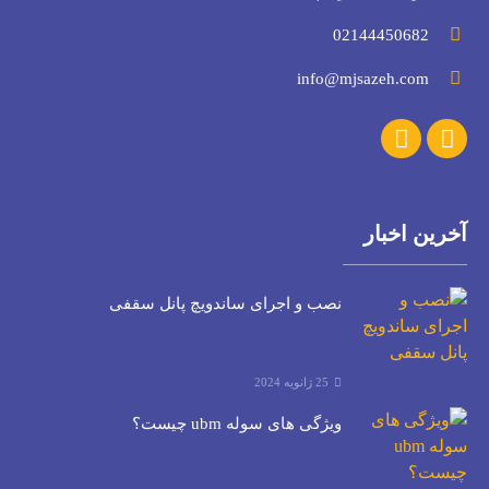
02144450682
info@mjsazeh.com
آخرین اخبار
نصب و اجرای ساندویچ پانل سقفی
25 ژانویه 2024
ویژگی های سوله ubm چیست؟