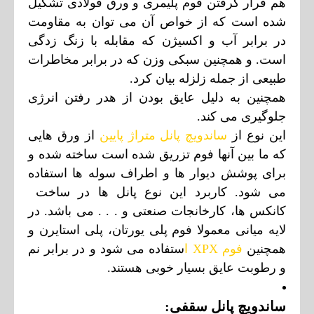
هم قرار گرفتن فوم پلیمری و ورق فولادی تشکیل
شده است که از خواص آن می توان به مقاومت
در برابر آب و اکسیژن که مقابله با زنگ زدگی
است. و همچنین سبکی وزن که در برابر مخاطرات
طبیعی از جمله زلزله بیان کرد.
همچنین به دلیل عایق بودن از هدر رفتن انرژی
جلوگیری می کند.
این نوع از
ساندویچ پانل متراژ پایین
از ورق هایی
که ما بین آنها فوم تزریق شده است ساخته شده و
برای پوشش دیوار ها و اطراف سوله ها استفاده
می شود. کاربرد این نوع پانل ها در ساخت
کانکس ها، کارخانجات صنعتی و . . . می باشد. در
لایه میانی معمولا فوم پلی یورتان، پلی استایرن و
همچنین
فوم XPX
ا
ستفاده می شود و در برابر نم
و رطوبت عایق بسیار خوبی هستند.
ساندویچ پانل سقفی: