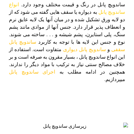
ساندویچ پانل در رنگ و قیمت مختلف وجود دارد.
انواع
ساندویچ پانل
به دیواره یا سقف هایی گفته می شود که از
دو لایه ورق تشکیل شده و در میان آنها یک لایه عایق نرم
و انعطاف پذیر قرار دارد. جنس آنها از موادی مانند پشم
سنگ، پلی استایرن، پشم شیشه و . . . ساخته می شوند.
نوع و جنس این لایه ها با توجه به کاربرد
ساندویچ پانل
سقفی
و
ساندویچ پانل دیواری
متفاوت است. استفاده از
این انواع ساندویچ پانل ، بسیار مقرون به صرفه است و بر
خلاف مصالح سنتی نیاز به ترکیب با مواد دیگر را ندارند.
همچنین در ادامه مطلب به
اجرای ساندویچ پانل
میپردازیم.