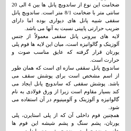
ضخامت این نوع از ساندویچ پانل ها بین 4 الی 20
سانتی متر با ضخام
ت 8/1 متر است. ساندویچ پانل
سقفی شبیه پانل
های دیواری بوده اما دارای
ضریب حرارتی پایینی نسبت به آنها می باشد.
لایه های بیرونی پانل سقفی معمولاً از جنس
آلوزینک و گالوانیزه است، میان این لایه ها فوم پلی
یورتان قرار گرفته که عایق مناسب صوت و
حرارت است.
ساندویچ پانل سقفی سازه ای است که همان طور
از اسم مشخص است برای پوشش سقف می
باشد. پوشش سقفی که ساندویچ پانل ایجاد می
کند بسیار مقاوم است زیرا از ورق فولادی به نام
گالوانیزه و آلوزینک و آلومینیوم در آن استفاده می
شود.
همچنین فوم داخلی آن که از پلی استایرن، پلی
یورتان، پشم سنگ و پشم شیشه این فوم ها
خاصیت ضد حرارت و ضد حریق بودن را دارد.