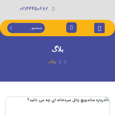
02144450682
بلاگ
بلاگ