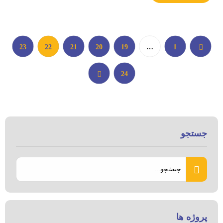
23
22
21
20
19
…
1
24
جستجو
پروژه ها