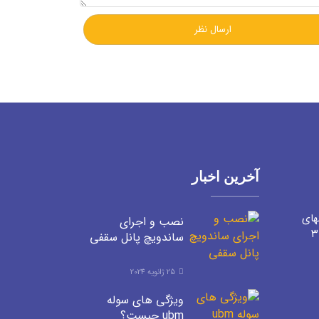
آخرین اخبار
های
نصب و اجرای
ساندویچ پانل سقفی
25 ژانویه 2024
ویژگی های سوله
ubm چیست؟