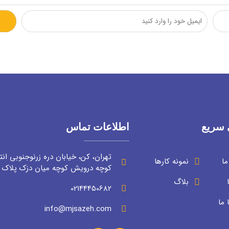
سریع
اطلاعات تماس
تهران، کن، خیابان دره زرنوجنوبی انت
ا
نمونه کارها
کوچه درویش کوچه میان دزک پلاک ۳
بلاگ
02144450682
 ما
info@mjsazeh.com