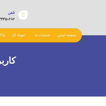
تلفن
144450682
صفحه اصلی
خدمات ما
نمونه کار
بلاگ
کاربر