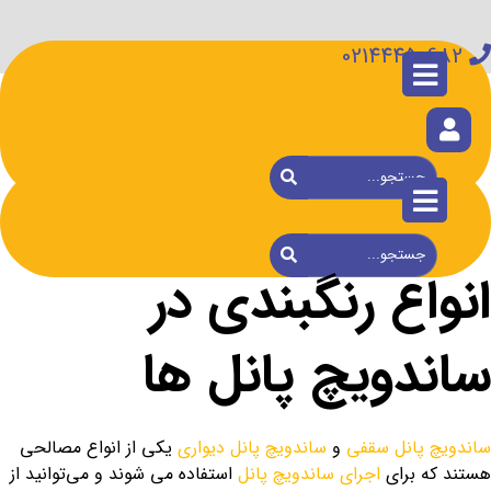
02144450682
انواع رنگبندی در
ساندویچ پانل ها
ساندویچ پانل‌ سقفی
و
ساندویچ پانل دیواری
یکی از انواع مصالحی
هستند که برای
اجرای ساندویچ پانل
استفاده می شوند و می‌توانید از