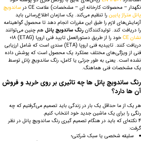
نگهدار – محصولات کارخانه ای – مشخصات) علامت CE در
ساندویچ
پانل متراژ پایین
را تنظیم می‌کند. یک سازمان اطلاع‌رسانی باید
آزمایش‌های لازم را طبق این مقررات انجام دهد تا محصول گواهینامه
را دریافت کند. تولیدکنندگان
رنگ ساندویچ پانل
هم چنین می‌توانند
نشان CE
خود را از طریق دستورالعمل تایید فنی اروپا (ETAG) 018
دریافت کنند. تاییدیه فنی اروپا (ETA) سندی است که شامل ارزیابی
فنی از ویژگی‌های مختلف عملکرد یک محصول است که پوشش داده
نشده است. یعنی به طور جزئی یا کامل،
رنگ ساندویچ پانل
توسط
یک مشخصات فنی هماهنگ.
رنگ ساندویچ پانل ها چه تاثیری بر روی خرید و فروش
آن ها دارد؟
هر یک از ما حداقل یک بار در زندگی باید تصمیم می‌گرفتیم که چه
رنگی را برای یک ماشین جدید خود انتخاب کنیم.
4 نکته‌ای که باید در هنگام تصمیم گیری رنگ ساندویچ پانل در نظر
گرفت:
سلیقه شخصی یا سبک شرکتی؛