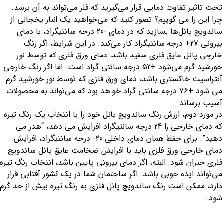
تحت تاثیر تفاوت دمایی قرار می‌گیرید که فلز می‌تواند به آن برسد.
چرا این را می گوییم؟ تصور کنید که می‌خواهید یک انبار یخچالی از
ساندویچ پانل‌ها بسازید که در دمای -20 درجه سانتیگراد، با دمای
بیرونی 27+ درجه سانتیگراد کار می‌کند. در این شرایط، اگر رنگ
خارجی پانل عایق فلزی سفید باشد، دمای ورق فلزی که توسط نور
خورشید گرم می‌شود +52 درجه سانتی گراد است. اما اگر رنگ خارجی
آنتراسیت خاکستری باشد، دمای ورق فلزی که توسط نور خورشید گرم
می شود +76 درجه سانتی گراد خواهد بود که می‌تواند به محصولات
آسیب برساند.
در مورد دوم، ارزش رنگ ساندویچ پانل خود را با انتخاب یک رنگ تیره
که دمای خارجی را 24 درجه سانتیگراد افزایش می دهد، “هدر می
دهید”. برای حفظ همان دمای داخلی 20- درجه سانتیگراد، افزایش
دمای خارجی ورق فلزی باید با افزایش ضخامت عایق پانل ساندویچ
فلزی جبران شود. البته، اگر دمای بیرونی پایین باشد، انتخاب رنگ تیره
می‌تواند ایده خوبی باشد. اگر ساختمان شما در یک کشور آفتابی قرار
دارد، ممکن است رنگ ساندویچ پانل فلزی به رنگ تیره بیش از حد گرم
شود.